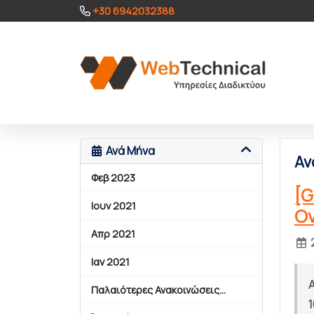
+30 6942032388
Ανά Μήνα
Αν
Φεβ 2023
[G
Ιουν 2021
Ον
Απρ 2021
Ιαν 2021
Παλαιότερες Ανακοινώσεις...
1