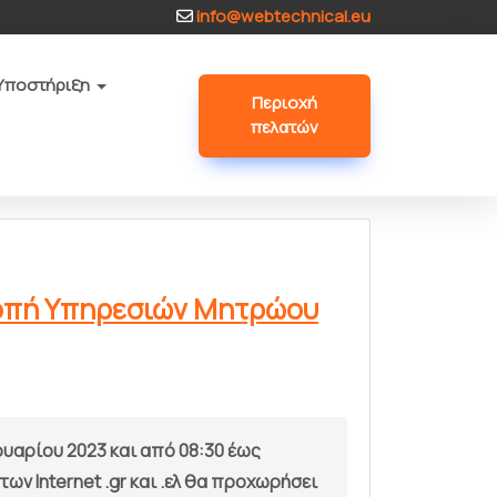
info@webtechnical.eu
Υποστήριξη
Περιοχή
πελατών
κοπή Υπηρεσιών Μητρώου
υαρίου 2023 και από 08:30 έως
ν Internet .gr και .ελ θα προχωρήσει