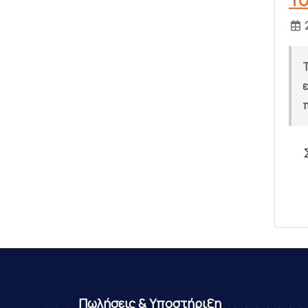
T
ε
π
Πωλήσεις & Υποστήριξη