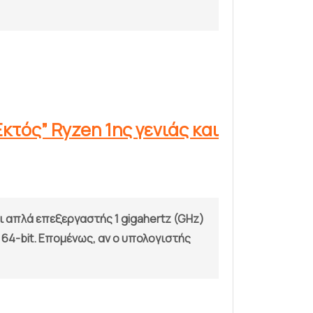
Εκτός” Ryzen 1ης γενιάς και
ι απλά επεξεργαστής 1 gigahertz (GHz)
 64-bit. Επομένως, αν ο υπολογιστής