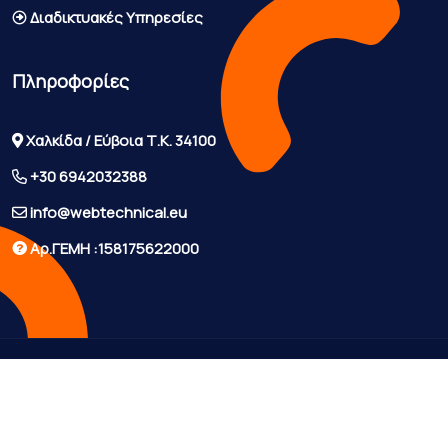
Διαδικτυακές Υπηρεσίες
Πληροφορίες
Χαλκίδα / Εύβοια Τ.Κ. 34100
+30 6942032388
info@webtechnical.eu
Αρ.ΓΕΜΗ :158175622000
Copyright © 2026 WebTechnical. All Rights Reserved.